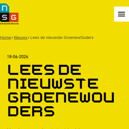
NSG
Groenewoud
Na
me
Home
Nieuws
Lees de nieuwste GroenewOuders
18-06-2026
Lees de
nieuwste
GroenewOu
ders