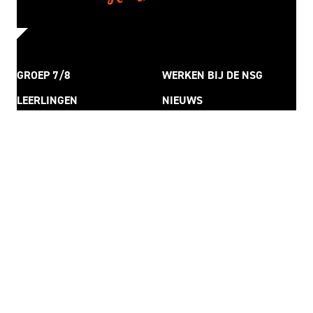
GROEP 7/8
WERKEN BIJ DE NSG
LEERLINGEN
NIEUWS
OUDERS
JAARAGENDA
OVER ONS
NSG PODIUM
SCHOOLGIDS
CONTACT
Bezoekadres
Van Cranenborchstraat 7
6525 BM Nijmegen