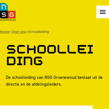
NSG
Groenewoud
Na
me
Home
Over ons
Schoolleiding
Schoollei
ding
De schoolleiding van NSG Groenewoud bestaat uit de
directie en de afdelingsleiders.