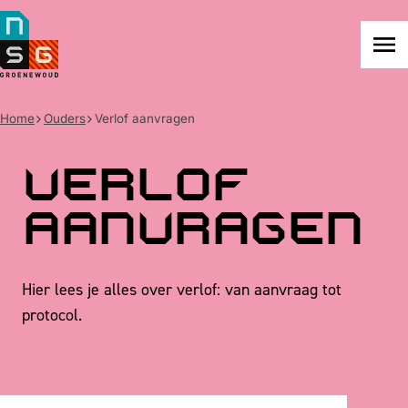
NSG
Groenewoud
Na
me
Home
Ouders
Verlof aanvragen
Verlof
aanvragen
Hier lees je alles over verlof: van aanvraag tot
protocol.