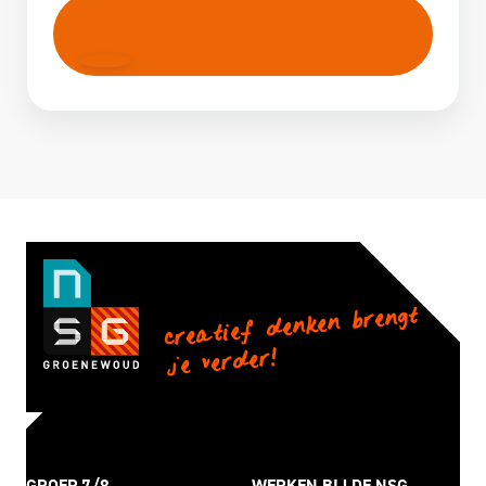
ONTDEK HET
creatief denken brengt
je verder!
GROEP 7/8
WERKEN BIJ DE NSG