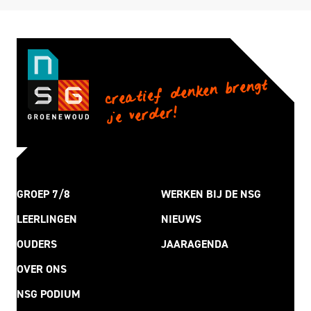
creatief denken brengt
je verder!
GROEP 7/8
WERKEN BIJ DE NSG
LEERLINGEN
NIEUWS
OUDERS
JAARAGENDA
OVER ONS
NSG PODIUM