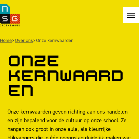
NSG
Groenewoud
Na
me
Home
Over ons
Onze kernwaarden
Onze
kernwaard
en
Onze kernwaarden geven richting aan ons handelen
en zijn bepalend voor de cultuur op onze school. Ze
hangen ook groot in onze aula, als kleurrijke
blikvangers die in één oogopslag duidelijk maken wat