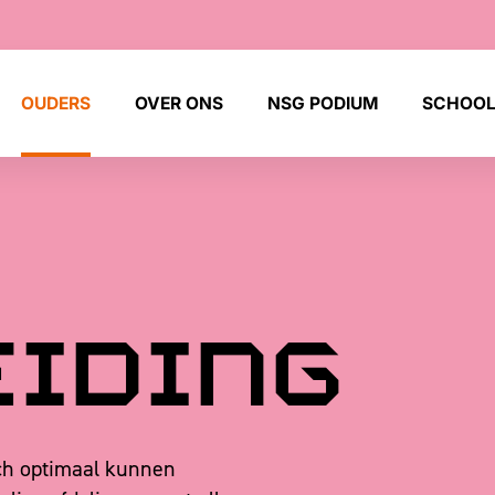
OUDERS
OVER ONS
NSG PODIUM
SCHOOL
iding
ich optimaal kunnen