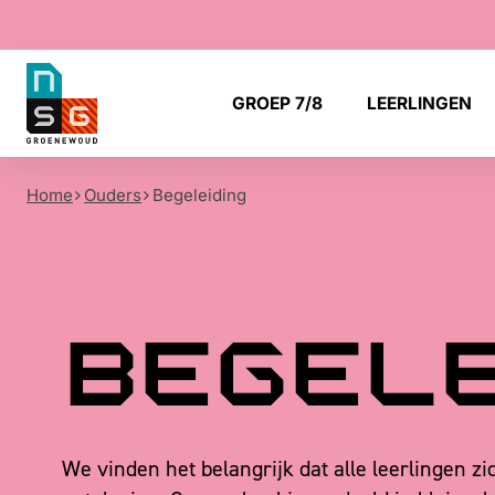
NSG
GROEP 7/8
LEERLINGEN
Groenewoud
Home
Ouders
Begeleiding
Begele
We vinden het belangrijk dat alle leerlingen z