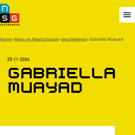
NSG
Groenewoud
Na
me
Home
Mens en Maatschappij
geschiedenis
Gabriella Muayad
25-11-2024
Gabriella
Muayad