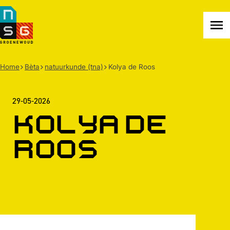
NSG
Groenewoud
Na
me
Home
Bèta
natuurkunde (tna)
Kolya de Roos
29-05-2026
Kolya de
Roos