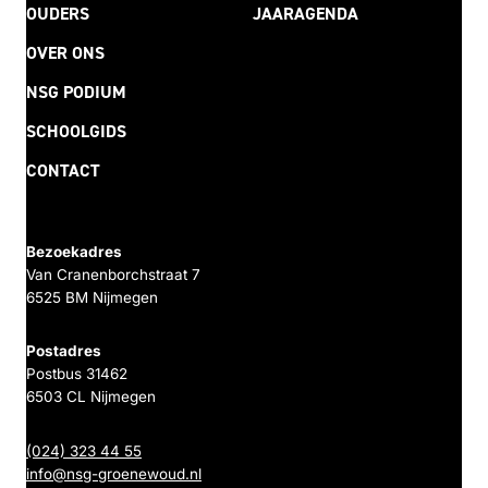
OUDERS
JAARAGENDA
OVER ONS
NSG PODIUM
SCHOOLGIDS
CONTACT
Bezoekadres
Van Cranenborchstraat 7
6525 BM Nijmegen
Postadres
Postbus 31462
6503 CL Nijmegen
(024) 323 44 55
info@nsg-groenewoud.nl