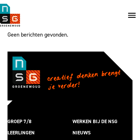
NSG
Groenewoud
Na
me
Geen berichten gevonden.
creatief denken brengt
je verder!
GROEP 7/8
WERKEN BIJ DE NSG
LEERLINGEN
NIEUWS