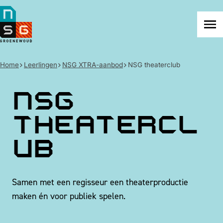
NSG
Groenewoud
Na
me
Home
Leerlingen
NSG XTRA-aanbod
NSG theaterclub
NSG
theatercl
ub
Samen met een regisseur een theaterproductie
maken én voor publiek spelen.