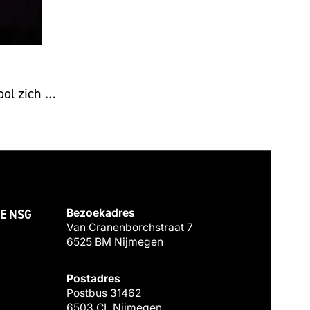
ool zich …
E NSG
Bezoekadres
Van Cranenborchstraat 7
6525 BM Nijmegen
Postadres
Postbus 31462
6503 CL Nijmegen