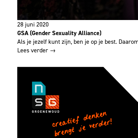
28 juni 2020
GSA (Gender Sexuality Alliance)
Als je jezelf kunt zijn, ben je op je best. Daar
Lees verder →
c
r
e
ti
e
f
d
e
n
k
e
n
b
r
e
n
g
t
j
e
v
e
r
d
e
a
r!