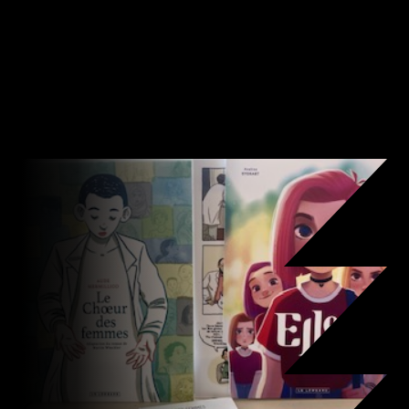
daarvoor was de reizende tentoonstelling ‘Badass’
van o.a. Alliance Française. Die was t/m 22 mei 2026
te zien op NSG Groenewoud en bracht sterke
vrouwelijke personages in strips in beeld.