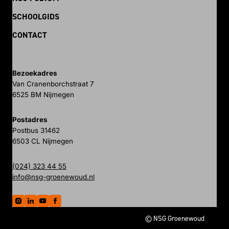
SCHOOLGIDS
CONTACT
Bezoekadres
Van Cranenborchstraat 7
6525 BM Nijmegen
Postadres
Postbus 31462
6503 CL Nijmegen
(024) 323 44 55
info@nsg-groenewoud.nl
© NSG Groenewoud