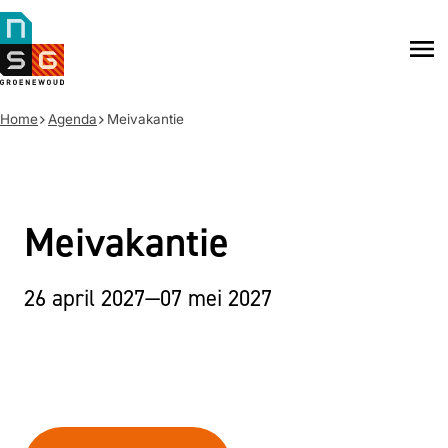
NSG
Groenewoud
Na
me
Home
Agenda
Meivakantie
Meivakantie
26 april 2027
—
07 mei 2027