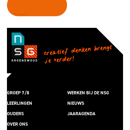
TERUG NAAR AGENDA
creatief denken brengt
je verder!
GROEP 7/8
WERKEN BIJ DE NSG
LEERLINGEN
NIEUWS
OUDERS
JAARAGENDA
OVER ONS