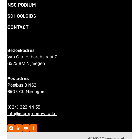
NSG PODIUM
SCHOOLGIDS
CONTACT
Bezoekadres
Van Cranenborchstraat 7
6525 BM Nijmegen
Postadres
Postbus 31462
6503 CL Nijmegen
(024) 323 44 55
info@nsg-groenewoud.nl
© NSG Groenewoud