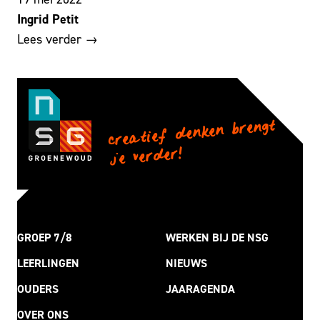
Ingrid Petit
Lees verder →
creatief denken brengt
je verder!
GROEP 7/8
WERKEN BIJ DE NSG
LEERLINGEN
NIEUWS
OUDERS
JAARAGENDA
OVER ONS