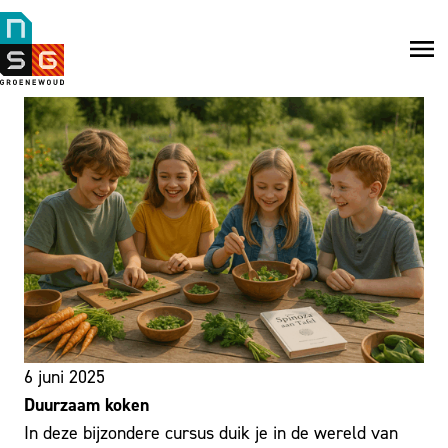
NSG
Groenewoud
Na
me
6 juni 2025
Duurzaam koken
In deze bijzondere cursus duik je in de wereld van