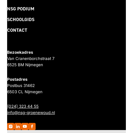
NSG PODIUM
SCHOOLGIDS
CONTACT
Bezoekadres
Van Cranenborchstraat 7
6525 BM Nijmegen
Postadres
Postbus 31462
6503 CL Nijmegen
(024) 323 44 55
info@nsg-groenewoud.nl