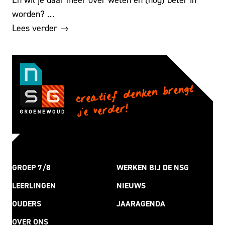
worden? …
Lees verder →
creatief denken brengt
je verder!
GROEP 7/8
WERKEN BIJ DE NSG
LEERLINGEN
NIEUWS
OUDERS
JAARAGENDA
OVER ONS