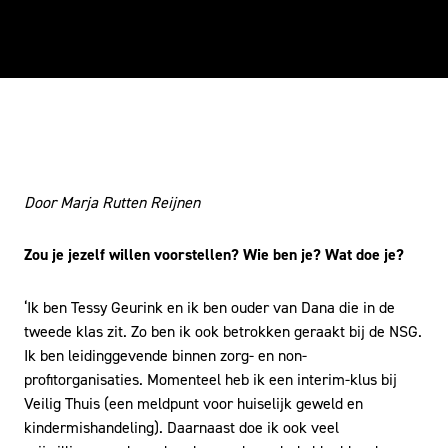
gesprek over meedenken, meepraten en
meebouwen. 'Het is een mooie manier waarop je als
ouder ook je betrokkenheid vorm kan geven.'
Door Marja Rutten Reijnen
Zou je jezelf willen voorstellen? Wie ben je? Wat doe je?
‘Ik ben Tessy Geurink en ik ben ouder van Dana die in de
tweede klas zit. Zo ben ik ook betrokken geraakt bij de NSG.
Ik ben leidinggevende binnen zorg- en non-
profitorganisaties. Momenteel heb ik een interim-klus bij
Veilig Thuis (een meldpunt voor huiselijk geweld en
kindermishandeling). Daarnaast doe ik ook veel